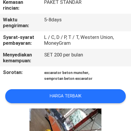
Kemasan
PAKET STANDAR
PABRIK
rincian:
Waktu
5-8days
KONTROL
pengiriman:
KUALITAS
Syarat-syarat
L / C, D / P, T / T, Western Union,
pembayaran:
MoneyGram
BERITA
Menyediakan
SET 200 per bulan
kemampuan:
MINTA
Sorotan:
,
excavator beton muncher
KUTIPAN
semprotan beton excavator
HARGA TERBAIK
PETA
SITUS
KEBIJAKAN