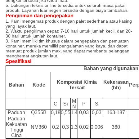
bengkel tersedia jika Anda mau.
5. Dukungan teknis online tersedia untuk seluruh masa pakai
produk. Layanan luar negeri tersedia dengan biaya tambahan.
Pengiriman dan pengepakan
1. Kami mengemas produk dengan palet sederhana atau kasing
yang layak laut.
2. Waktu pengiriman cepat: 7-10 hari untuk jumlah kecil, dan 20-
30 hari untuk jumlah kontainer.
3. Kami memiliki tim khusus dalam pengepakan dan pemuatan
kontainer, mereka memiliki pengalaman yang kaya, dan dapat
memuat produk jumlah max, yang dapat membantu pelanggan
menghemat angkutan laut.
Spesifikasi
Bahan yang digunakan
Komposisi Kimia
Kekerasan
Bahan
Kode
Per
Terkait
(hb)
M
C
Si
P
S
N
Paduan
Q355B
0,18
0,55
1.4
0,03
0,03
163-187
Paduan
Kekuatan
NM360
0,2
0,3
1.3
0,02
0,006
360
Tinggi
Cina