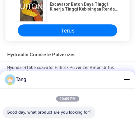
Excavator Beton Daya Tinggi
Kinerja Tinggi Kebisingan Rendah
Unggul
Terus
Hydraulic Concrete Pulverizer
Hyundai R150 Excavator Hidrolik Pulverizer Beton Untuk
Konstruksi
Tang
Penghancur Batu Hidrolik Excavator yang Dapat Disesuaikan
Penghancur Batu Tugas Berat
10:09 PM
1-22 Ton Penghancur Batu Excavator Untuk Volvo EC120
EC220
Good day, what product are you looking for?
Bad Request
Semua