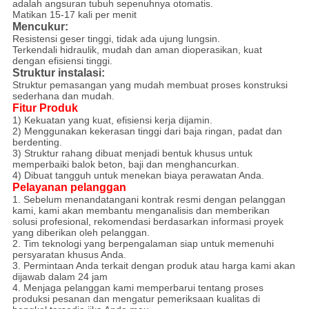
adalah angsuran tubuh sepenuhnya otomatis.
Matikan 15-17 kali per menit
Mencukur:
Resistensi geser tinggi, tidak ada ujung lungsin.
Terkendali hidraulik, mudah dan aman dioperasikan, kuat
dengan efisiensi tinggi.
Struktur instalasi:
Struktur pemasangan yang mudah membuat proses konstruksi
sederhana dan mudah.
Fitur Produk
1) Kekuatan yang kuat, efisiensi kerja dijamin.
2) Menggunakan kekerasan tinggi dari baja ringan, padat dan
berdenting.
3) Struktur rahang dibuat menjadi bentuk khusus untuk
memperbaiki balok beton, baji dan menghancurkan.
4) Dibuat tangguh untuk menekan biaya perawatan Anda.
Pelayanan pelanggan
1. Sebelum menandatangani kontrak resmi dengan pelanggan
kami, kami akan membantu menganalisis dan memberikan
solusi profesional, rekomendasi berdasarkan informasi proyek
yang diberikan oleh pelanggan.
2. Tim teknologi yang berpengalaman siap untuk memenuhi
persyaratan khusus Anda.
3. Permintaan Anda terkait dengan produk atau harga kami akan
dijawab dalam 24 jam
4. Menjaga pelanggan kami memperbarui tentang proses
produksi pesanan dan mengatur pemeriksaan kualitas di