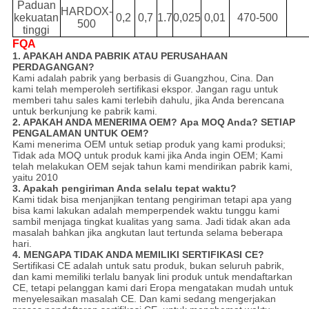
Paduan
HARDOX-
kekuatan
0,2
0,7
1.7
0,025
0,01
470-500
500
tinggi
FQA
1. APAKAH ANDA PABRIK ATAU PERUSAHAAN
PERDAGANGAN?
Kami adalah pabrik yang berbasis di Guangzhou, Cina. Dan
kami telah memperoleh sertifikasi ekspor. Jangan ragu untuk
memberi tahu sales kami terlebih dahulu, jika Anda berencana
untuk berkunjung ke pabrik kami.
2. APAKAH ANDA MENERIMA OEM?
Apa MOQ Anda?
SETIAP
PENGALAMAN UNTUK OEM?
Kami menerima OEM untuk setiap produk yang kami produksi;
Tidak ada MOQ untuk produk kami jika Anda ingin OEM; Kami
telah melakukan OEM sejak tahun kami mendirikan pabrik kami,
yaitu 2010
3. Apakah pengiriman Anda selalu tepat waktu?
Kami tidak bisa menjanjikan tentang pengiriman tetapi apa yang
bisa kami lakukan adalah memperpendek waktu tunggu kami
sambil menjaga tingkat kualitas yang sama. Jadi tidak akan ada
masalah bahkan jika angkutan laut tertunda selama beberapa
hari.
4. MENGAPA TIDAK ANDA MEMILIKI SERTIFIKASI CE?
Sertifikasi CE adalah untuk satu produk, bukan seluruh pabrik,
dan kami memiliki terlalu banyak lini produk untuk mendaftarkan
CE, tetapi pelanggan kami dari Eropa mengatakan mudah untuk
menyelesaikan masalah CE. Dan kami sedang mengerjakan