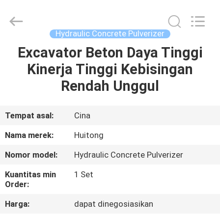
Guangzhou
Huitong
Machinery
Co.,
Ltd..
Hydraulic Concrete Pulverizer
All
Rights
Reserved.
Excavator Beton Daya Tinggi
RUMAH
Kinerja Tinggi Kebisingan
PRODUK
Rendah Unggul
PERTUNJUKAN
Tempat asal:
Cina
VR
Nama merek:
Huitong
Nomor model:
Hydraulic Concrete Pulverizer
TENTANG
Kuantitas min
1 Set
KAMI
Order:
Harga:
dapat dinegosiasikan
TUR