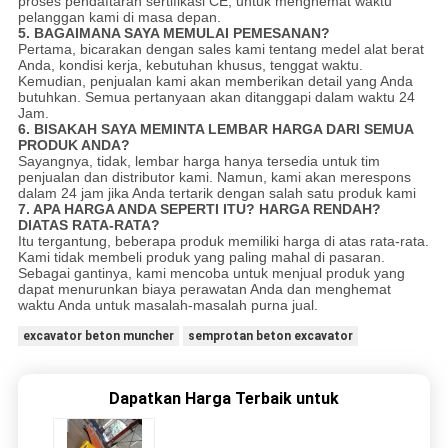
proses pendaftaran sertifikasi CE, untuk menghemat waktu
pelanggan kami di masa depan.
5. BAGAIMANA SAYA MEMULAI PEMESANAN?
Pertama, bicarakan dengan sales kami tentang medel alat berat
Anda, kondisi kerja, kebutuhan khusus, tenggat waktu.
Kemudian, penjualan kami akan memberikan detail yang Anda
butuhkan. Semua pertanyaan akan ditanggapi dalam waktu 24
Jam.
6. BISAKAH SAYA MEMINTA LEMBAR HARGA DARI SEMUA
PRODUK ANDA?
Sayangnya, tidak, lembar harga hanya tersedia untuk tim
penjualan dan distributor kami. Namun, kami akan merespons
dalam 24 jam jika Anda tertarik dengan salah satu produk kami
7. APA HARGA ANDA SEPERTI ITU?
HARGA RENDAH?
DIATAS RATA-RATA?
Itu tergantung, beberapa produk memiliki harga di atas rata-rata.
Kami tidak membeli produk yang paling mahal di pasaran.
Sebagai gantinya, kami mencoba untuk menjual produk yang
dapat menurunkan biaya perawatan Anda dan menghemat
waktu Anda untuk masalah-masalah purna jual.
excavator beton muncher
semprotan beton excavator
Dapatkan Harga Terbaik untuk