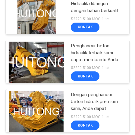
Hidraulik dibangun
dengan bahan berkualitas
170
tinggi, kompatibel dengan
$2220-5100 MOQ:1 set
berbagai macam
Bucket Parit
KONTAK
ekskavator.
Excavator
Penghancur beton
hidraulik terbaik kami
dapat membantu Anda
meningkatkan efisiensi
$2220-5100 MOQ:1 set
pekerjaan penghancuran
KONTAK
154
Anda.
Bucket Kemiringan
Dengan penghancur
beton hidrolik premium
Excavator
kami, Anda dapat
meningkatkan efektivitas
$2220-5100 MOQ:1 set
pekerjaan penghancuran
KONTAK
Anda.