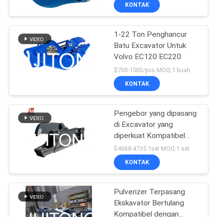
PABRIK
KONTAK
1-22 Ton Penghancur
KONTROL
186
Batu Excavator Untuk
KUALITAS
Volvo EC120 EC220
Bucket Skeleton
$700-1500/pcs MOQ:1 buah
Excavator
BERITA
KONTAK
MINTA
Pengebor yang dipasang
di Excavator yang
KUTIPAN
diperkuat Kompatibel
238
dengan SK300 PC300
$4688-4735 1set MOQ:1 set
SH300 EX300 DH330
PETA
Boom Jangkauan
KONTAK
R300 Digger untuk
SITUS
Membongkar Dinding &
Panjang Ekskavator
Lantai
Pulverizer Terpasang
Ekskavator Bertulang
KEBIJAKAN
Kompatibel dengan