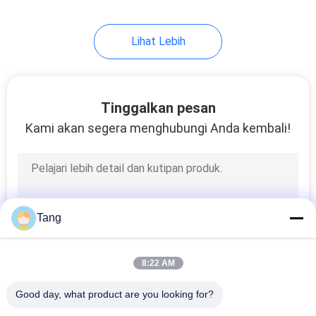
167
Lihat Lebih
Ember kulit kerang
ekskavator
Tinggalkan pesan
Kami akan segera menghubungi Anda kembali!
144
Ember Jempol
Tang
Penggali
8:22 AM
Good day, what product are you looking for?