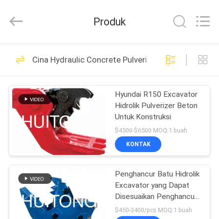
Guangzhou
Huitong
Machinery
Produk
Co.,
Ltd..
All
Rights
Reserved.
RUMAH
258
Cina Hydraulic Concrete Pulverizer
Ember Rock
PRODUK
Excavator
Hyundai R150 Excavator
Hidrolik Pulverizer Beton
PERTUNJUKAN
Untuk Konstruksi
VR
$4500-$6500 MOQ:1 buah
KONTAK
158
TENTANG
Bucket Excavator
Penghancur Batu Hidrolik
KAMI
Excavator yang Dapat
Tugas Berat
Disesuaikan Penghancur
TUR
Batu Tugas Berat
$450-3400/pcs MOQ:1 buah