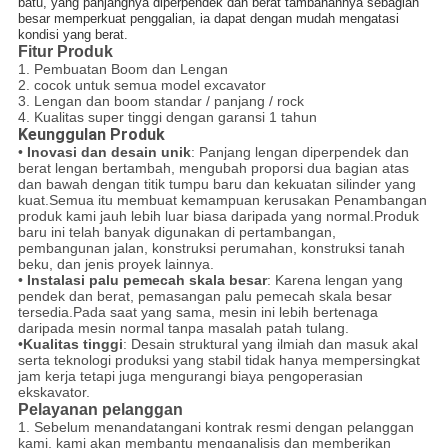
batu, yang panjangnya diperpendek dan berat tambahannya sebagian 
besar memperkuat penggalian, ia dapat dengan mudah mengatasi 
kondisi yang berat.
Fitur Produk
1. Pembuatan Boom dan Lengan
2. cocok untuk semua model excavator
3. Lengan dan boom standar / panjang / rock
4. Kualitas super tinggi dengan garansi 1 tahun
Keunggulan Produk
•
Inovasi dan desain unik
: Panjang lengan diperpendek dan
berat lengan bertambah, mengubah proporsi dua bagian atas
dan bawah dengan titik tumpu baru dan kekuatan silinder yang
kuat.Semua itu membuat kemampuan kerusakan Penambangan
produk kami jauh lebih luar biasa daripada yang normal.Produk
baru ini telah banyak digunakan di pertambangan,
pembangunan jalan, konstruksi perumahan, konstruksi tanah
beku, dan jenis proyek lainnya.
•
Instalasi palu pemecah skala besar
: Karena lengan yang
pendek dan berat, pemasangan palu pemecah skala besar
tersedia.Pada saat yang sama, mesin ini lebih bertenaga
daripada mesin normal tanpa masalah patah tulang.
•
Kualitas tinggi
: Desain struktural yang ilmiah dan masuk akal
serta teknologi produksi yang stabil tidak hanya mempersingkat
jam kerja tetapi juga mengurangi biaya pengoperasian
ekskavator.
Pelayanan pelanggan
1. Sebelum menandatangani kontrak resmi dengan pelanggan
kami, kami akan membantu menganalisis dan memberikan