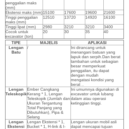
penggalian maks
(mm)
Ekstensi maks (mm)
15100
17600
19600
21600
Tinggi penggalian
12510
13720
14920
16100
maks (mm)
Tinggi lipat (mm)
2980
3210
3210
3400
Cocok untuk
20
30
35
40
excavator (ton)
TIPE
MAJELIS
APLIKASI
Lengan
/
Ini dirancang untuk
Batu
menangani batuan yang
lapuk dan serpih.Dan berat
tambahan untuk sebagian
besar memperkuat
penggalian, itu dapat
dengan mudah
mengatasi kondisi yang
berat ..
Lengan
Ember Cangkang
Ini umumnya digunakan di
Teleskopik
Kerang * 1, Lengan
excavator untuk lubang
Teleskopik (Jumlah dan
dalam atau operasi
Ukuran Tergantung
ketinggian tinggi.
Total Panjang yang
Dibutuhkan), Pipa &
Selang
Lengan
Lengan Ekstensi * 1,
Lengan ukuran mobil asli
Ekstensi
Bucket * 1, H-link & I-
dapat mencapai tujuan