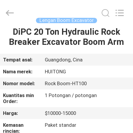
Guangzhou
Huitong
Machinery
Co.,
Ltd..
Lengan Boom Excavator
All
Rights
Reserved.
DiPC 20 Ton Hydraulic Rock
RUMAH
Breaker Excavator Boom Arm
PRODUK
Tempat asal:
Guangdong, Cina
PERTUNJUKAN
Nama merek:
HUITONG
VR
Nomor model:
Rock Boom-HT100
Kuantitas min
1 Potongan / potongan
TENTANG
Order:
KAMI
Harga:
$10000-15000
Kemasan
Paket standar
TUR
rincian: