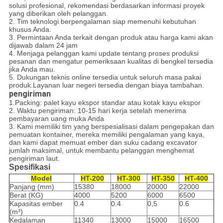
solusi profesional, rekomendasi berdasarkan informasi proyek
yang diberikan oleh pelanggan.
2. Tim teknologi berpengalaman siap memenuhi kebutuhan
khusus Anda.
3. Permintaan Anda terkait dengan produk atau harga kami akan
dijawab dalam 24 jam
4. Menjaga pelanggan kami update tentang proses produksi
pesanan dan mengatur pemeriksaan kualitas di bengkel tersedia
jika Anda mau.
5. Dukungan teknis online tersedia untuk seluruh masa pakai
produk.Layanan luar negeri tersedia dengan biaya tambahan.
pengiriman
1.Packing: palet kayu ekspor standar atau kotak kayu ekspor
2. Waktu pengiriman: 10-15 hari kerja setelah menerima
pembayaran uang muka Anda
3. Kami memiliki tim yang berspesialisasi dalam pengepakan dan
pemuatan kontainer, mereka memiliki pengalaman yang kaya,
dan kami dapat memuat ember dan suku cadang excavator
jumlah maksimal, untuk membantu pelanggan menghemat
pengiriman laut.
Spesifikasi
Model
HT-200
HT-300
HT-350
HT-400
Panjang (mm)
15380
18000
20000
22000
Berat (KG)
4000
5200
6000
6500
Kapasitas ember
0.4
0.4
0,5
0.6
(m³)
Kedalaman
11340
13000
15000
16500