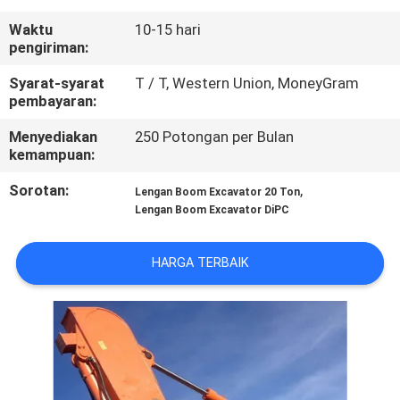
PABRIK
Waktu
10-15 hari
pengiriman:
KONTROL
Syarat-syarat
T / T, Western Union, MoneyGram
KUALITAS
pembayaran:
Menyediakan
250 Potongan per Bulan
BERITA
kemampuan:
Sorotan:
,
Lengan Boom Excavator 20 Ton
MINTA
Lengan Boom Excavator DiPC
KUTIPAN
HARGA TERBAIK
PETA
SITUS
KEBIJAKAN