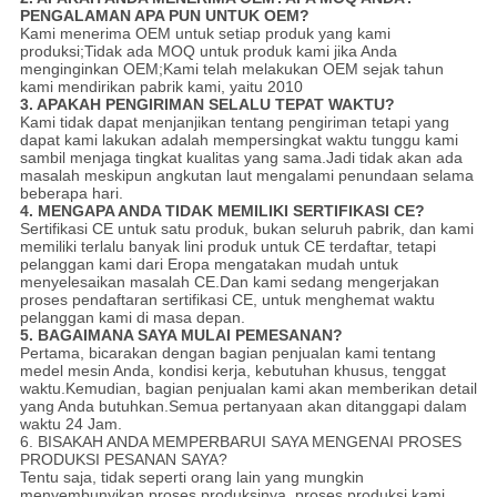
PENGALAMAN APA PUN UNTUK OEM?
Kami menerima OEM untuk setiap produk yang kami
produksi;Tidak ada MOQ untuk produk kami jika Anda
menginginkan OEM;Kami telah melakukan OEM sejak tahun
kami mendirikan pabrik kami, yaitu 2010
3. APAKAH PENGIRIMAN SELALU TEPAT WAKTU?
Kami tidak dapat menjanjikan tentang pengiriman tetapi yang
dapat kami lakukan adalah mempersingkat waktu tunggu kami
sambil menjaga tingkat kualitas yang sama.Jadi tidak akan ada
masalah meskipun angkutan laut mengalami penundaan selama
beberapa hari.
4. MENGAPA ANDA TIDAK MEMILIKI SERTIFIKASI CE?
Sertifikasi CE untuk satu produk, bukan seluruh pabrik, dan kami
memiliki terlalu banyak lini produk untuk CE terdaftar, tetapi
pelanggan kami dari Eropa mengatakan mudah untuk
menyelesaikan masalah CE.Dan kami sedang mengerjakan
proses pendaftaran sertifikasi CE, untuk menghemat waktu
pelanggan kami di masa depan.
5. BAGAIMANA SAYA MULAI PEMESANAN?
Pertama, bicarakan dengan bagian penjualan kami tentang
medel mesin Anda, kondisi kerja, kebutuhan khusus, tenggat
waktu.Kemudian, bagian penjualan kami akan memberikan detail
yang Anda butuhkan.Semua pertanyaan akan ditanggapi dalam
waktu 24 Jam.
6. BISAKAH ANDA MEMPERBARUI SAYA MENGENAI PROSES
PRODUKSI PESANAN SAYA?
Tentu saja, tidak seperti orang lain yang mungkin
menyembunyikan proses produksinya, proses produksi kami