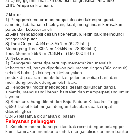
2) Ujung gigi minimal 175.000 psi.menghasilkan 450-550
BHN.Pelapisan kromium.
2.
Motor
:
1) Penggerak motor mengadopsi desain dukungan ganda
simetris, ketahanan shcok yang kuat, menghindari kerusakan
poros dan kebocoran oli.
2) Alas mengadopsi desain tipe tertutup, lebih baik melindungi
penggerak putar.
3) Torsi Output: 4 kN.m-8.5kN.m (6272lbf.ft)
Memegang Torsi 38kN.m-105kN.m (78000lbf.ft)
Torsi Momen 26kN.m-203kN.m (150.000 lbf.ft)
3.
Kekuatan
:
1) Penggerak putar tipe tertutup memecahkan masalah
kebocoran oli, hanya diperlukan pelumasan ringan (80g gemuk)
sekali 6 bulan (tidak seperti kebanyakan
produk di pasaran membutuhkan pelumas setiap hari) dan
melindungi produk dengan lebih baik.
2) Penggerak motor mengadopsi desain dukungan ganda
simetris, mengurangi beban bantalan dan memperpanjang umur
layanan.
3) Struktur rahang dibuat dari Baja Paduan Kekuatan Tinggi
Q690, bobot lebih ringan dengan kekuatan dua kali lipat
dibandingkan
Q345 (biasanya digunakan di pasar)
Pelayanan pelanggan
1. Sebelum menandatangani kontrak resmi dengan pelanggan
kami, kami akan membantu untuk menganalisis dan memberikan