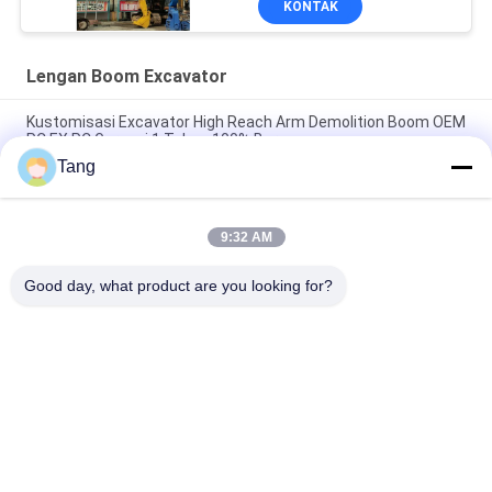
KONTAK
Lengan Boom Excavator
Kustomisasi Excavator High Reach Arm Demolition Boom OEM
PC EX PC Garansi 1 Tahun 100% Baru
Tang
Lampiran Konstruksi Boom Jangkauan Panjang Untuk Pile
Driving Sheet Piling
9:32 AM
Kustomisasi Lengan Boom Jangkauan Panjang Untuk
Excavator Crawler
Good day, what product are you looking for?
Bad Request
Semua
Ember Rock 
Bucket Excavator 
Excavator
Tugas Berat
Bucket Skeleton 
Boom Jangkauan 
Excavator
Panjang Ekskavator