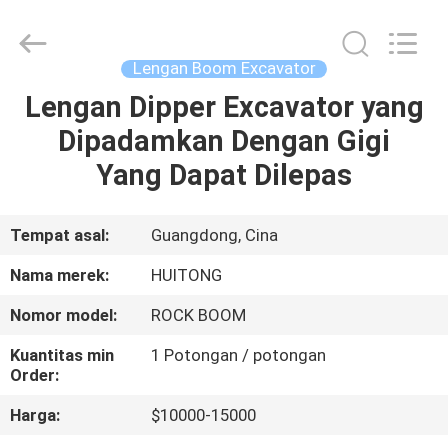
Guangzhou
Huitong
Machinery
Co.,
Ltd..
Lengan Boom Excavator
All
Rights
Reserved.
Lengan Dipper Excavator yang
RUMAH
Dipadamkan Dengan Gigi
PRODUK
Yang Dapat Dilepas
PERTUNJUKAN
Tempat asal:
Guangdong, Cina
VR
Nama merek:
HUITONG
Nomor model:
ROCK BOOM
TENTANG
Kuantitas min
1 Potongan / potongan
KAMI
Order:
Harga:
$10000-15000
TUR