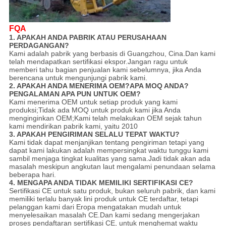
FQA
1. APAKAH ANDA PABRIK ATAU PERUSAHAAN
PERDAGANGAN?
Kami adalah pabrik yang berbasis di Guangzhou, Cina.Dan kami
telah mendapatkan sertifikasi ekspor.Jangan ragu untuk
memberi tahu bagian penjualan kami sebelumnya, jika Anda
berencana untuk mengunjungi pabrik kami.
2. APAKAH ANDA MENERIMA OEM?APA MOQ ANDA?
PENGALAMAN APA PUN UNTUK OEM?
Kami menerima OEM untuk setiap produk yang kami
produksi;Tidak ada MOQ untuk produk kami jika Anda
menginginkan OEM;Kami telah melakukan OEM sejak tahun
kami mendirikan pabrik kami, yaitu 2010
3. APAKAH PENGIRIMAN SELALU TEPAT WAKTU?
Kami tidak dapat menjanjikan tentang pengiriman tetapi yang
dapat kami lakukan adalah mempersingkat waktu tunggu kami
sambil menjaga tingkat kualitas yang sama.Jadi tidak akan ada
masalah meskipun angkutan laut mengalami penundaan selama
beberapa hari.
4. MENGAPA ANDA TIDAK MEMILIKI SERTIFIKASI CE?
Sertifikasi CE untuk satu produk, bukan seluruh pabrik, dan kami
memiliki terlalu banyak lini produk untuk CE terdaftar, tetapi
pelanggan kami dari Eropa mengatakan mudah untuk
menyelesaikan masalah CE.Dan kami sedang mengerjakan
proses pendaftaran sertifikasi CE, untuk menghemat waktu