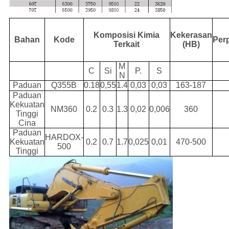
Komposisi Kimia
Kekerasan
Bahan
Kode
Per
Terkait
(HB)
M
C
Si
P.
S
N
Paduan
Q355B
0.18
0,55
1.4
0,03
0,03
163-187
Paduan
Kekuatan
NM360
0.2
0.3
1.3
0,02
0,006
360
Tinggi
Cina
Paduan
HARDOX-
Kekuatan
0.2
0.7
1.7
0,025
0,01
470-500
500
Tinggi