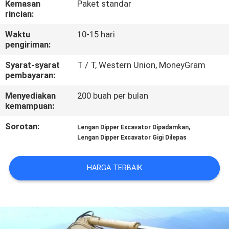
Kemasan
Paket standar
PABRIK
rincian:
Waktu
10-15 hari
KONTROL
pengiriman:
KUALITAS
Syarat-syarat
T / T, Western Union, MoneyGram
pembayaran:
BERITA
Menyediakan
200 buah per bulan
kemampuan:
MINTA
Sorotan:
,
Lengan Dipper Excavator Dipadamkan
KUTIPAN
Lengan Dipper Excavator Gigi Dilepas
HARGA TERBAIK
PETA
SITUS
KEBIJAKAN