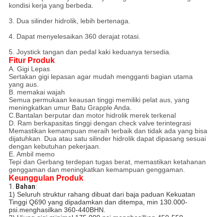
kondisi kerja yang berbeda.
3. Dua silinder hidrolik, lebih bertenaga.
4. Dapat menyelesaikan 360 derajat rotasi.
5. Joystick tangan dan pedal kaki keduanya tersedia.
Fitur Produk
A. Gigi Lepas
Sertakan gigi lepasan agar mudah mengganti bagian utama
yang aus.
B. memakai wajah
Semua permukaan keausan tinggi memiliki pelat aus, yang
meningkatkan umur Batu Grapple Anda.
C.Bantalan berputar dan motor hidrolik merek terkenal
D. Ram berkapasitas tinggi dengan check valve terintegrasi
Memastikan kemampuan meraih terbaik dan tidak ada yang bisa
dijatuhkan. Dua atau satu silinder hidrolik dapat dipasang sesuai
dengan kebutuhan pekerjaan.
E. Ambil memo
Tepi dan Gerbang terdepan tugas berat, memastikan ketahanan
genggaman dan meningkatkan kemampuan genggaman.
Keunggulan Produk
1. 
Bahan
:
1) Seluruh struktur rahang dibuat dari baja paduan Kekuatan
Tinggi Q690 yang dipadamkan dan ditempa, min 130.000-
psi.menghasilkan 360-440BHN.