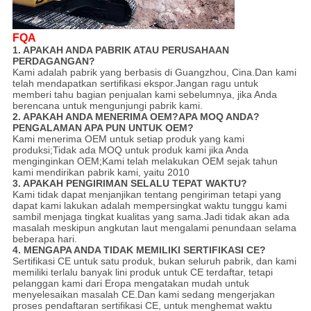
FQA
1. APAKAH ANDA PABRIK ATAU PERUSAHAAN
PERDAGANGAN?
Kami adalah pabrik yang berbasis di Guangzhou, Cina.Dan kami
telah mendapatkan sertifikasi ekspor.Jangan ragu untuk
memberi tahu bagian penjualan kami sebelumnya, jika Anda
berencana untuk mengunjungi pabrik kami.
2. APAKAH ANDA MENERIMA OEM?APA MOQ ANDA?
PENGALAMAN APA PUN UNTUK OEM?
Kami menerima OEM untuk setiap produk yang kami
produksi;Tidak ada MOQ untuk produk kami jika Anda
menginginkan OEM;Kami telah melakukan OEM sejak tahun
kami mendirikan pabrik kami, yaitu 2010
3. APAKAH PENGIRIMAN SELALU TEPAT WAKTU?
Kami tidak dapat menjanjikan tentang pengiriman tetapi yang
dapat kami lakukan adalah mempersingkat waktu tunggu kami
sambil menjaga tingkat kualitas yang sama.Jadi tidak akan ada
masalah meskipun angkutan laut mengalami penundaan selama
beberapa hari.
4. MENGAPA ANDA TIDAK MEMILIKI SERTIFIKASI CE?
Sertifikasi CE untuk satu produk, bukan seluruh pabrik, dan kami
memiliki terlalu banyak lini produk untuk CE terdaftar, tetapi
pelanggan kami dari Eropa mengatakan mudah untuk
menyelesaikan masalah CE.Dan kami sedang mengerjakan
proses pendaftaran sertifikasi CE, untuk menghemat waktu