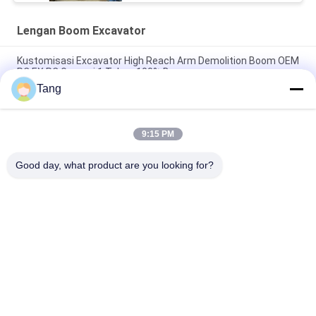
Lengan Boom Excavator
Kustomisasi Excavator High Reach Arm Demolition Boom OEM
PC EX PC Garansi 1 Tahun 100% Baru
Tang
Lampiran Konstruksi Boom Jangkauan Panjang Untuk Pile
Driving Sheet Piling
9:15 PM
Kustomisasi Lengan Boom Jangkauan Panjang Untuk
Excavator Crawler
Good day, what product are you looking for?
Bad Request
Semua
Ember Rock 
Bucket Excavator 
Excavator
Tugas Berat
Bucket Skeleton 
Boom Jangkauan 
Excavator
Panjang Ekskavator