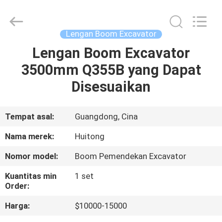
Guangzhou
Huitong
Machinery
Co.,
Ltd..
Lengan Boom Excavator
All
Rights
Reserved.
Lengan Boom Excavator
RUMAH
3500mm Q355B yang Dapat
PRODUK
Disesuaikan
PERTUNJUKAN
Tempat asal:
Guangdong, Cina
VR
Nama merek:
Huitong
Nomor model:
Boom Pemendekan Excavator
TENTANG
Kuantitas min
1 set
KAMI
Order:
Harga:
$10000-15000
TUR