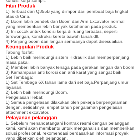
kondisi kerja sempit.
Fitur Produk
1) Terbuat dari Q355B yang diimpor dari pembuat baja tingkat
atas di Cina.
2) Boom lebih pendek dari Boom dan Arm Excavator normal,
yang memberikan lebih banyak ketahanan pada produk.
3) Ini cocok untuk kondisi kerja di ruang terbatas, seperti
terowongan, konstruksi kereta bawah tanah.dll.
4) Panjang boom dan lengan semuanya dapat disesuaikan.
Keunggulan Produk
Tabung fosfat:
1) Lebih baik melindungi sistem Hidraulik dan memperpanjang
masa pakai.
2) Memberi lebih banyak tenaga pada gerakan lengan dan boom
3) Kemampuan anti korosi dan anti karat yang sangat baik
Set Tembaga:
1) Set Tembaga 6X tahan lama dari set baja.Perpanjang umur
layanan.
2) Lebih baik melindungi Boom.
Pengelasan Hebat:
1) Semua pengelasan dilakukan oleh pekerja berpengalaman
dengan, setidaknya, empat tahun pengalaman pengelasan
attachment excavator.
Pelayanan pelanggan
1. Sebelum menandatangani kontrak resmi dengan pelanggan
kami, kami akan membantu untuk menganalisis dan memberikan
solusi profesional, rekomendasi berdasarkan informasi proyek
yang diberikan oleh pelanggan.