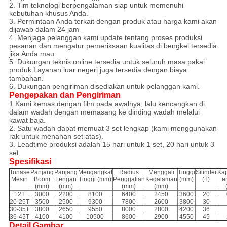
2. Tim teknologi berpengalaman siap untuk memenuhi
kebutuhan khusus Anda.
3. Permintaan Anda terkait dengan produk atau harga kami akan
dijawab dalam 24 jam
4. Menjaga pelanggan kami update tentang proses produksi
pesanan dan mengatur pemeriksaan kualitas di bengkel tersedia
jika Anda mau.
5. Dukungan teknis online tersedia untuk seluruh masa pakai
produk.Layanan luar negeri juga tersedia dengan biaya
tambahan.
6. Dukungan pengiriman disediakan untuk pelanggan kami.
Pengepakan dan Pengiriman
1.Kami kemas dengan film pada awalnya, lalu kencangkan di
dalam wadah dengan memasang ke dinding wadah melalui
kawat baja.
2. Satu wadah dapat memuat 3 set lengkap (kami menggunakan
rak untuk menahan set atas).
3. Leadtime produksi adalah 15 hari untuk 1 set, 20 hari untuk 3
set.
Spesifikasi
Tonase
Panjang
Panjang
Mengangkat
Radius
Menggali
Tinggi
Silinder
Kap
Mesin
Boom
Lengan
Tinggi (mm)
Penggalian
Kedalaman
(mm)
(T)
e
(mm)
(mm)
(mm)
(mm)
12T
3000
2200
8100
6400
2450
3600
20
20-25T
3500
2500
9300
7800
2600
3800
30
30-35T
3800
2650
9550
8000
2800
4200
36
36-45T
4100
4100
10500
8600
2900
4550
45
Detail Gambar