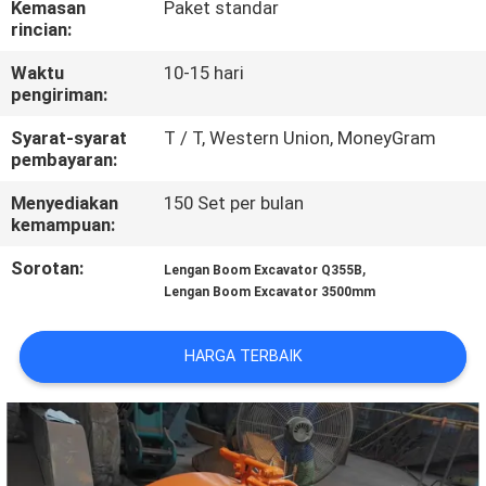
Kemasan
Paket standar
PABRIK
rincian:
Waktu
10-15 hari
KONTROL
pengiriman:
KUALITAS
Syarat-syarat
T / T, Western Union, MoneyGram
pembayaran:
BERITA
Menyediakan
150 Set per bulan
kemampuan:
MINTA
Sorotan:
,
Lengan Boom Excavator Q355B
KUTIPAN
Lengan Boom Excavator 3500mm
HARGA TERBAIK
PETA
SITUS
KEBIJAKAN