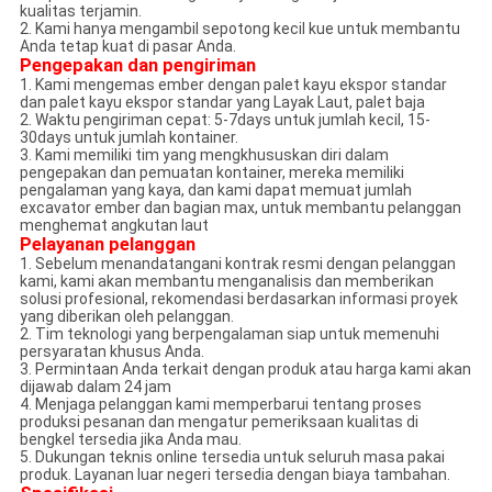
kualitas terjamin.
2. Kami hanya mengambil sepotong kecil kue untuk membantu
Anda tetap kuat di pasar Anda.
Pengepakan dan pengiriman
1. Kami mengemas ember dengan palet kayu ekspor standar
dan palet kayu ekspor standar yang Layak Laut, palet baja
2. Waktu pengiriman cepat: 5-7days untuk jumlah kecil, 15-
30days untuk jumlah kontainer.
3. Kami memiliki tim yang mengkhususkan diri dalam
pengepakan dan pemuatan kontainer, mereka memiliki
pengalaman yang kaya, dan kami dapat memuat jumlah
excavator ember dan bagian max, untuk membantu pelanggan
menghemat angkutan laut
Pelayanan pelanggan
1. Sebelum menandatangani kontrak resmi dengan pelanggan
kami, kami akan membantu menganalisis dan memberikan
solusi profesional, rekomendasi berdasarkan informasi proyek
yang diberikan oleh pelanggan.
2. Tim teknologi yang berpengalaman siap untuk memenuhi
persyaratan khusus Anda.
3. Permintaan Anda terkait dengan produk atau harga kami akan
dijawab dalam 24 jam
4. Menjaga pelanggan kami memperbarui tentang proses
produksi pesanan dan mengatur pemeriksaan kualitas di
bengkel tersedia jika Anda mau.
5. Dukungan teknis online tersedia untuk seluruh masa pakai
produk. Layanan luar negeri tersedia dengan biaya tambahan.