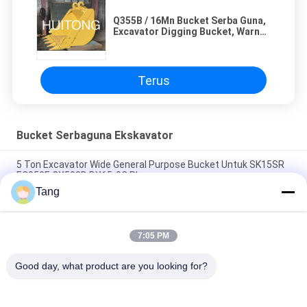
Q355B / 16Mn Bucket Serba Guna,
Excavator Digging Bucket, Warna
Disesuaikan
Terus
Bucket Serbaguna Ekskavator
5 Ton Excavator Wide General Purpose Bucket Untuk SK15SR
EC950E CX500D DX65-9C Plus
Tang
4 Inch 1 Excavator Earth Moving Bucket Untuk Hyundai R50 -
R300
7:05 PM
Bucket Tujuan Umum NM400 yang Disesuaikan Untuk
Excavator 120 Ton
Good day, what product are you looking for?
Bad Request
Semua