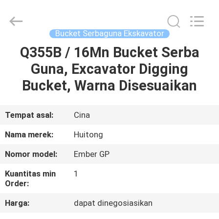
Guangzhou
Huitong
Machinery
Co.,
Ltd..
Bucket Serbaguna Ekskavator
All
Rights
Reserved.
Q355B / 16Mn Bucket Serba
RUMAH
Guna, Excavator Digging
PRODUK
Bucket, Warna Disesuaikan
PERTUNJUKAN
Tempat asal:
Cina
VR
Nama merek:
Huitong
Nomor model:
Ember GP
TENTANG
Kuantitas min
1
KAMI
Order:
Harga:
dapat dinegosiasikan
TUR