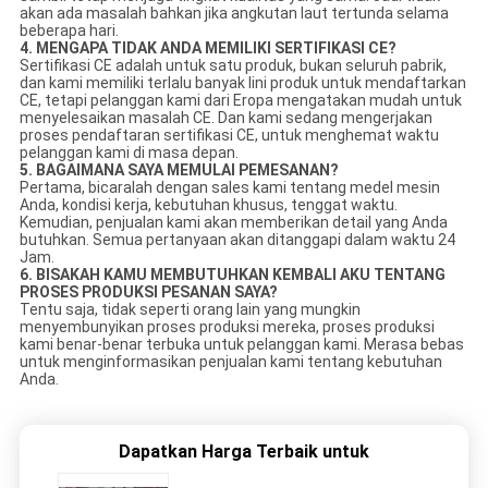
akan ada masalah bahkan jika angkutan laut tertunda selama
beberapa hari.
4. MENGAPA TIDAK ANDA MEMILIKI SERTIFIKASI CE?
Sertifikasi CE adalah untuk satu produk, bukan seluruh pabrik,
dan kami memiliki terlalu banyak lini produk untuk mendaftarkan
CE, tetapi pelanggan kami dari Eropa mengatakan mudah untuk
menyelesaikan masalah CE. Dan kami sedang mengerjakan
proses pendaftaran sertifikasi CE, untuk menghemat waktu
pelanggan kami di masa depan.
5. BAGAIMANA SAYA MEMULAI PEMESANAN?
Pertama, bicaralah dengan sales kami tentang medel mesin
Anda, kondisi kerja, kebutuhan khusus, tenggat waktu.
Kemudian, penjualan kami akan memberikan detail yang Anda
butuhkan. Semua pertanyaan akan ditanggapi dalam waktu 24
Jam.
6. BISAKAH KAMU MEMBUTUHKAN KEMBALI AKU TENTANG
PROSES PRODUKSI PESANAN SAYA?
Tentu saja, tidak seperti orang lain yang mungkin
menyembunyikan proses produksi mereka, proses produksi
kami benar-benar terbuka untuk pelanggan kami. Merasa bebas
untuk menginformasikan penjualan kami tentang kebutuhan
Anda.
Dapatkan Harga Terbaik untuk