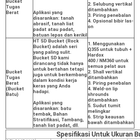
Bucket
2. Selubung vertikal
Tugas
ditambahkan
Berat
Aplikasi yang
3. Piring penebalan
disarankan: tanah
4. Opsional bibir las-
abrasif, tanah liat
on
padat atau padat,
batuan lepas dan kerikil
HT SD Bucket (Rock
1. Menggunakan
Bucket) adalah seri
Q355 untuk tubuh +
yang paling sulit.
Hardox
Bucket SD kami
400 / NM360 untuk
dirancang tidak hanya
semua pelat aus
untuk bertahan tetapi
Bucket
2. Shall vertikal
juga untuk berkembang
Tugas
ditambahkan
dalam kondisi kerja
Berat
3. Piring penebalan
keras yang Anda
(Bucket
4. Weld-on lip
hadapi.
Batu)
shrounds
ditambahkan
Aplikasi yang
5. Sudut tumit
disarankan: batu
melingkar
tembak, Bahan
6. Strip keausan
Stratifikasi, Tambang,
bawah ditambahkan
tanah liat padat, dll.
Spesifikasi Untuk Ukuran B