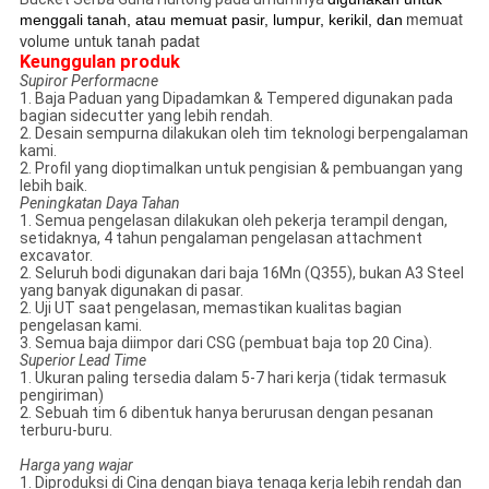
memuat
menggali tanah, atau memuat pasir, lumpur, kerikil, dan
volume untuk tanah padat
Keunggulan produk
Supiror Performacne
1. Baja Paduan yang Dipadamkan & Tempered digunakan pada
bagian sidecutter yang lebih rendah.
2. Desain sempurna dilakukan oleh tim teknologi berpengalaman
kami.
2. Profil yang dioptimalkan untuk pengisian & pembuangan yang
lebih baik.
Peningkatan Daya Tahan
1. Semua pengelasan dilakukan oleh pekerja terampil dengan,
setidaknya, 4 tahun pengalaman pengelasan attachment
excavator.
2. Seluruh bodi digunakan dari baja 16Mn (Q355), bukan A3 Steel
yang banyak digunakan di pasar.
2. Uji UT saat pengelasan, memastikan kualitas bagian
pengelasan kami.
3. Semua baja diimpor dari CSG (pembuat baja top 20 Cina).
Superior Lead Time
1. Ukuran paling tersedia dalam 5-7 hari kerja (tidak termasuk
pengiriman)
2. Sebuah tim 6 dibentuk hanya berurusan dengan pesanan
terburu-buru.
Harga yang wajar
1. Diproduksi di Cina dengan biaya tenaga kerja lebih rendah dan