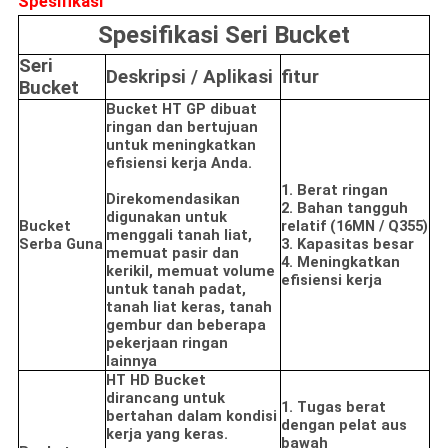
Spesifikasi
Spesifikasi Seri Bucket
Seri
Deskripsi / Aplikasi
fitur
Bucket
Bucket HT GP dibuat
ringan dan bertujuan
untuk meningkatkan
efisiensi kerja Anda.
1. Berat ringan
Direkomendasikan
2. Bahan tangguh
digunakan untuk
Bucket
relatif (16MN / Q355)
menggali tanah liat,
Serba Guna
3. Kapasitas besar
memuat pasir dan
4. Meningkatkan
kerikil, memuat volume
efisiensi kerja
untuk tanah padat,
tanah liat keras, tanah
gembur dan beberapa
pekerjaan ringan
lainnya
HT HD Bucket
dirancang untuk
1. Tugas berat
bertahan dalam kondisi
dengan pelat aus
kerja yang keras.
bawah