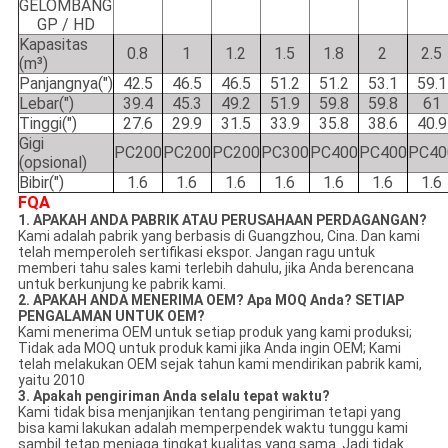
GELOMBANG
GP / HD
Kapasitas
0.8
1
1.2
1.5
1.8
2
2.5
(m³)
Panjangnya(")
42.5
46.5
46.5
51.2
51.2
53.1
59.1
Lebar(")
39.4
45.3
49.2
51.9
59.8
59.8
61
Tinggi(")
27.6
29.9
31.5
33.9
35.8
38.6
40.9
Gigi
PC200
PC200
PC200
PC300
PC400
PC400
PC40
(opsional)
Bibir(")
1.6
1.6
1.6
1.6
1.6
1.6
1.6
FQA
1. APAKAH ANDA PABRIK ATAU PERUSAHAAN PERDAGANGAN?
Kami adalah pabrik yang berbasis di Guangzhou, Cina. Dan kami
telah memperoleh sertifikasi ekspor. Jangan ragu untuk
memberi tahu sales kami terlebih dahulu, jika Anda berencana
untuk berkunjung ke pabrik kami.
2. APAKAH ANDA MENERIMA OEM?
Apa MOQ Anda?
SETIAP
PENGALAMAN UNTUK OEM?
Kami menerima OEM untuk setiap produk yang kami produksi;
Tidak ada MOQ untuk produk kami jika Anda ingin OEM; Kami
telah melakukan OEM sejak tahun kami mendirikan pabrik kami,
yaitu 2010
3. Apakah pengiriman Anda selalu tepat waktu?
Kami tidak bisa menjanjikan tentang pengiriman tetapi yang
bisa kami lakukan adalah memperpendek waktu tunggu kami
sambil tetap menjaga tingkat kualitas yang sama. Jadi tidak