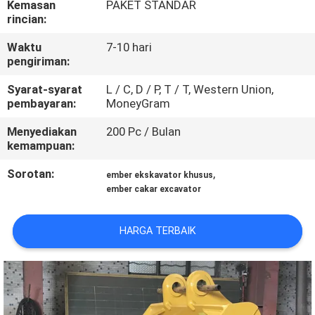
Kemasan
PAKET STANDAR
PABRIK
rincian:
Waktu
7-10 hari
KONTROL
pengiriman:
KUALITAS
Syarat-syarat
L / C, D / P, T / T, Western Union,
pembayaran:
MoneyGram
BERITA
Menyediakan
200 Pc / Bulan
kemampuan:
MINTA
Sorotan:
,
ember ekskavator khusus
KUTIPAN
ember cakar excavator
HARGA TERBAIK
PETA
SITUS
KEBIJAKAN