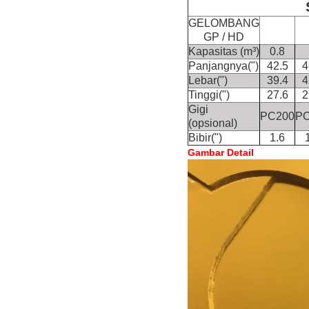
GELOMBANG
GP / HD
Kapasitas (m³)
0.8
Panjangnya(")
42.5
4
Lebar(")
39.4
4
Tinggi(")
27.6
2
Gigi
PC200
PC
(opsional)
Bibir(")
1.6
Gambar Detail