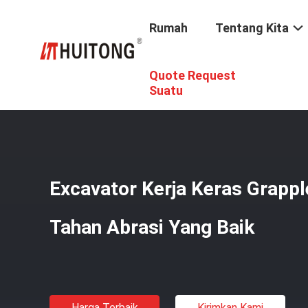
Rumah
Tentang Kita
Quote Request
Rumah
/
Produk
/
Ember Rock Excavator
/
Excavator Ker
Suatu
Excavator Kerja Keras Grappl
Tahan Abrasi Yang Baik
Harga Terbaik
Kirimkan Kami