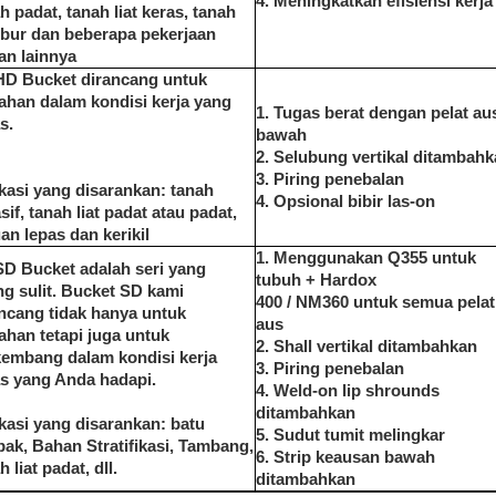
4. Meningkatkan efisiensi kerja
h padat, tanah liat keras, tanah
bur dan beberapa pekerjaan
an lainnya
HD Bucket dirancang untuk
ahan dalam kondisi kerja yang
1. Tugas berat dengan pelat au
s.
bawah
2. Selubung vertikal ditambah
3. Piring penebalan
kasi yang disarankan: tanah
4. Opsional bibir las-on
sif, tanah liat padat atau padat,
an lepas dan kerikil
1. Menggunakan Q355 untuk
D Bucket adalah seri yang
tubuh + Hardox
ng sulit.
Bucket SD kami
400 / NM360 untuk semua pelat
ncang tidak hanya untuk
aus
ahan tetapi juga untuk
2. Shall vertikal ditambahkan
kembang dalam kondisi kerja
3. Piring penebalan
s yang Anda hadapi.
4. Weld-on lip shrounds
ditambahkan
kasi yang disarankan: batu
5. Sudut tumit melingkar
ak, Bahan Stratifikasi, Tambang,
6. Strip keausan bawah
h liat padat, dll.
ditambahkan