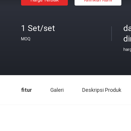
1 Set/set
d
di
MOQ
har
fitur
Galeri
Deskripsi Produk