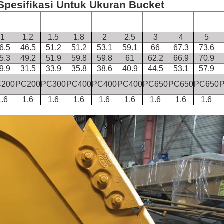
Spesifikasi Untuk Ukuran Bucket
1
1.2
1.5
1.8
2
2.5
3
4
5
6.5
46.5
51.2
51.2
53.1
59.1
66
67.3
73.6
5.3
49.2
51.9
59.8
59.8
61
62.2
66.9
70.9
9.9
31.5
33.9
35.8
38.6
40.9
44.5
53.1
57.9
200
PC200
PC300
PC400
PC400
PC400
PC650
PC650
PC650
1.6
1.6
1.6
1.6
1.6
1.6
1.6
1.6
1.6