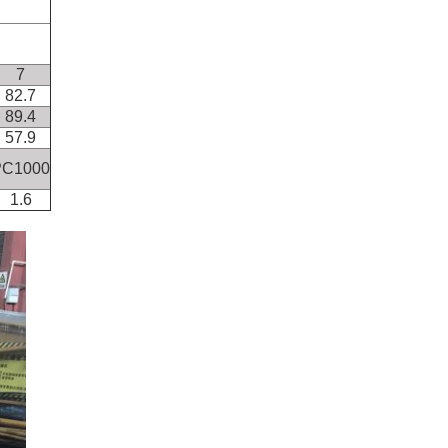
7
82.7
89.4
57.9
PC1000
1.6