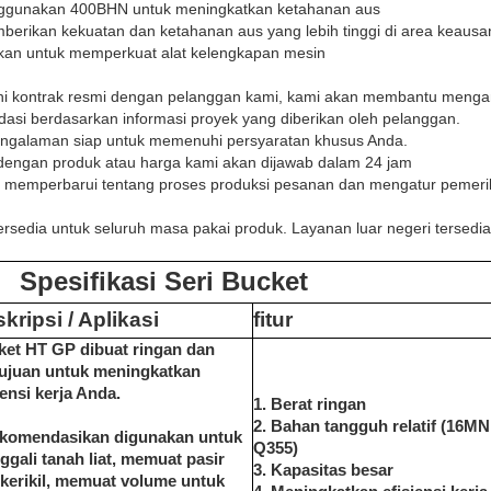
nggunakan 400BHN untuk meningkatkan ketahanan aus
memberikan kekuatan dan ketahanan aus yang lebih tinggi di area keausan
akan untuk memperkuat alat kelengkapan mesin
i kontrak resmi dengan pelanggan kami, kami akan membantu menga
ndasi berdasarkan informasi proyek yang diberikan oleh pelanggan.
pengalaman siap untuk memenuhi persyaratan khusus Anda.
 dengan produk atau harga kami akan dijawab dalam 24 jam
 memperbarui tentang proses produksi pesanan dan mengatur pemeriks
tersedia untuk seluruh masa pakai produk. Layanan luar negeri tersed
Spesifikasi Seri Bucket
kripsi / Aplikasi
fitur
ket HT GP dibuat ringan dan
tujuan untuk meningkatkan
iensi kerja Anda.
1. Berat ringan
2. Bahan tangguh relatif (16MN 
ekomendasikan digunakan untuk
Q355)
gali tanah liat, memuat pasir
3. Kapasitas besar
kerikil, memuat volume untuk