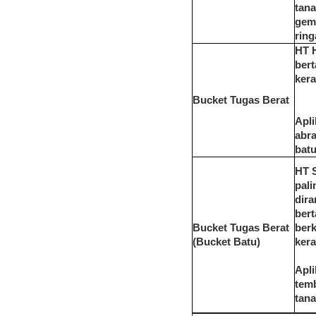
tana
gem
ring
HT 
bert
kera
Bucket Tugas Berat
Apli
abra
batu
HT S
pali
dira
bert
Bucket Tugas Berat
ber
(Bucket Batu)
kera
Apli
temb
tana