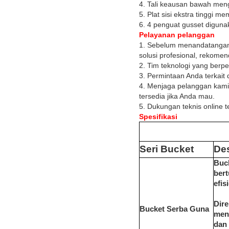
4. Tali keausan bawah me
5. Plat sisi ekstra tinggi 
6. 4 penguat gusset digun
Pelayanan pelanggan
1. Sebelum menandatangan
solusi profesional, rekome
2. Tim teknologi yang ber
3. Permintaan Anda terkait
4. Menjaga pelanggan kami
tersedia jika Anda mau.
5. Dukungan teknis online 
Spesifikasi
Seri Bucket
Des
Buc
ber
efis
Dir
Bucket Serba Guna
meng
dan 