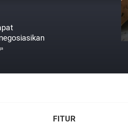
apat
negosiasikan
ga
FITUR