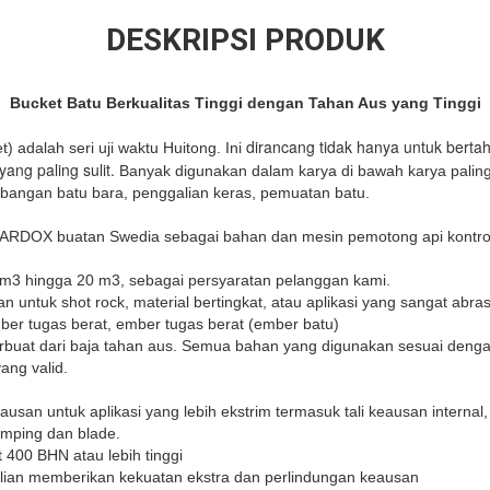
DESKRIPSI PRODUK
Bucket Batu Berkualitas Tinggi dengan Tahan Aus yang Tinggi
dirancang tidak hanya untuk bertah
 adalah seri uji waktu Huitong. Ini
ang paling sulit.
Banyak digunakan dalam karya di bawah karya paling
angan batu bara, penggalian keras, pemuatan batu.
HARDOX buatan Swedia sebagai bahan dan mesin pemotong api kontro
,1m3 hingga 20 m3, sebagai persyaratan pelanggan kami.
n untuk shot rock, material bertingkat, atau aplikasi yang sangat abrasi
mber tugas berat, ember tugas berat (ember batu)
rbuat dari baja tahan aus. Semua bahan yang digunakan sesuai dengan
yang valid.
eausan untuk aplikasi yang lebih ekstrim termasuk tali keausan interna
mping dan blade.
400 BHN atau lebih tinggi
berlian memberikan kekuatan ekstra dan perlindungan keausan