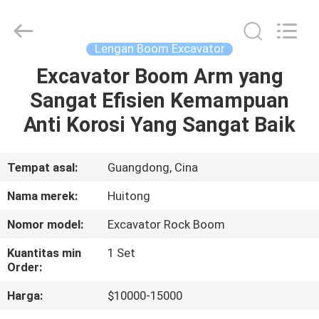
Guangzhou
Huitong
Machinery
Co.,
Ltd..
Lengan Boom Excavator
All
Rights
Reserved.
Excavator Boom Arm yang
RUMAH
Sangat Efisien Kemampuan
PRODUK
Anti Korosi Yang Sangat Baik
PERTUNJUKAN
Tempat asal:
Guangdong, Cina
VR
Nama merek:
Huitong
Nomor model:
Excavator Rock Boom
TENTANG
Kuantitas min
1 Set
KAMI
Order:
Harga:
$10000-15000
TUR