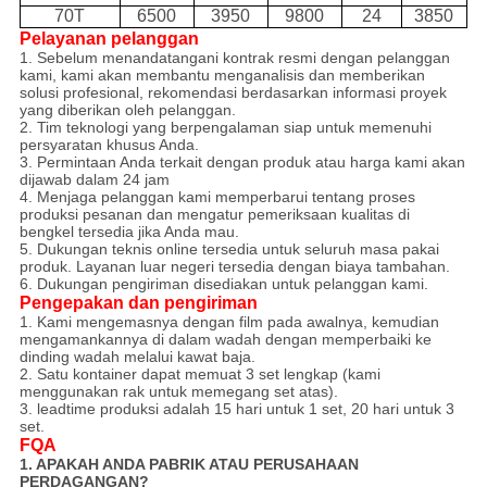
70T
6500
3950
9800
24
3850
Pelayanan pelanggan
1. Sebelum menandatangani kontrak resmi dengan pelanggan
kami, kami akan membantu menganalisis dan memberikan
solusi profesional, rekomendasi berdasarkan informasi proyek
yang diberikan oleh pelanggan.
2. Tim teknologi yang berpengalaman siap untuk memenuhi
persyaratan khusus Anda.
3. Permintaan Anda terkait dengan produk atau harga kami akan
dijawab dalam 24 jam
4. Menjaga pelanggan kami memperbarui tentang proses
produksi pesanan dan mengatur pemeriksaan kualitas di
bengkel tersedia jika Anda mau.
5. Dukungan teknis online tersedia untuk seluruh masa pakai
produk. Layanan luar negeri tersedia dengan biaya tambahan.
6. Dukungan pengiriman disediakan untuk pelanggan kami.
Pengepakan dan pengiriman
1. Kami mengemasnya dengan film pada awalnya, kemudian
mengamankannya di dalam wadah dengan memperbaiki ke
dinding wadah melalui kawat baja.
2. Satu kontainer dapat memuat 3 set lengkap (kami
menggunakan rak untuk memegang set atas).
3. leadtime produksi adalah 15 hari untuk 1 set, 20 hari untuk 3
set.
FQA
1. APAKAH ANDA PABRIK ATAU PERUSAHAAN
PERDAGANGAN?