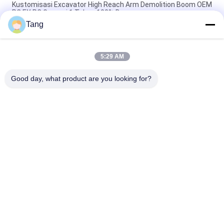
Kustomisasi Excavator High Reach Arm Demolition Boom OEM
PC EX PC Garansi 1 Tahun 100% Baru
Tang
Lampiran Konstruksi Boom Jangkauan Panjang Untuk Pile
Driving Sheet Piling
5:29 AM
Kustomisasi Lengan Boom Jangkauan Panjang Untuk
Excavator Crawler
Good day, what product are you looking for?
Bad Request
Semua
Ember Rock 
Bucket Excavator 
Excavator
Tugas Berat
Bucket Skeleton 
Boom Jangkauan 
Excavator
Panjang Ekskavator
Mesin Pemotong 
Bucket Serbaguna 
Flail Ekskavator
Ekskavator
Bucket Parit 
Bucket Kemiringan 