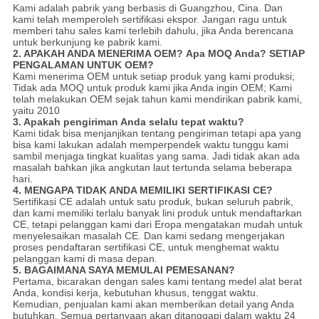
Kami adalah pabrik yang berbasis di Guangzhou, Cina. Dan
kami telah memperoleh sertifikasi ekspor. Jangan ragu untuk
memberi tahu sales kami terlebih dahulu, jika Anda berencana
untuk berkunjung ke pabrik kami.
2. APAKAH ANDA MENERIMA OEM?
Apa MOQ Anda?
SETIAP
PENGALAMAN UNTUK OEM?
Kami menerima OEM untuk setiap produk yang kami produksi;
Tidak ada MOQ untuk produk kami jika Anda ingin OEM; Kami
telah melakukan OEM sejak tahun kami mendirikan pabrik kami,
yaitu 2010
3. Apakah pengiriman Anda selalu tepat waktu?
Kami tidak bisa menjanjikan tentang pengiriman tetapi apa yang
bisa kami lakukan adalah memperpendek waktu tunggu kami
sambil menjaga tingkat kualitas yang sama. Jadi tidak akan ada
masalah bahkan jika angkutan laut tertunda selama beberapa
hari.
4. MENGAPA TIDAK ANDA MEMILIKI SERTIFIKASI CE?
Sertifikasi CE adalah untuk satu produk, bukan seluruh pabrik,
dan kami memiliki terlalu banyak lini produk untuk mendaftarkan
CE, tetapi pelanggan kami dari Eropa mengatakan mudah untuk
menyelesaikan masalah CE. Dan kami sedang mengerjakan
proses pendaftaran sertifikasi CE, untuk menghemat waktu
pelanggan kami di masa depan.
5. BAGAIMANA SAYA MEMULAI PEMESANAN?
Pertama, bicarakan dengan sales kami tentang medel alat berat
Anda, kondisi kerja, kebutuhan khusus, tenggat waktu.
Kemudian, penjualan kami akan memberikan detail yang Anda
butuhkan. Semua pertanyaan akan ditanggapi dalam waktu 24