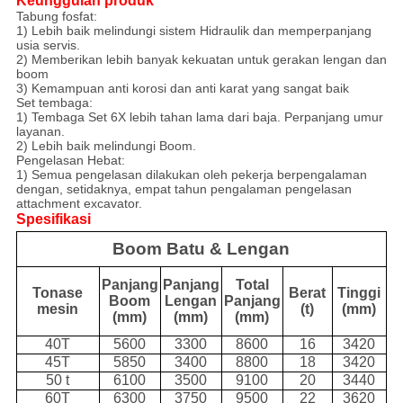
Keunggulan produk
Tabung fosfat:
1) Lebih baik melindungi sistem Hidraulik dan memperpanjang
usia servis.
2) Memberikan lebih banyak kekuatan untuk gerakan lengan dan
boom
3) Kemampuan anti korosi dan anti karat yang sangat baik
Set tembaga:
1) Tembaga Set 6X lebih tahan lama dari baja. Perpanjang umur
layanan.
2) Lebih baik melindungi Boom.
Pengelasan Hebat:
1) Semua pengelasan dilakukan oleh pekerja berpengalaman
dengan, setidaknya, empat tahun pengalaman pengelasan
attachment excavator.
Spesifikasi
Boom Batu & Lengan
Panjang
Panjang
Total
Tonase
Berat
Tinggi
Boom
Lengan
Panjang
mesin
(t)
(mm)
(mm)
(mm)
(mm)
40T
5600
3300
8600
16
3420
45T
5850
3400
8800
18
3420
50 t
6100
3500
9100
20
3440
60T
6300
3750
9500
22
3620