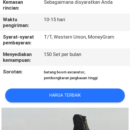
Kemasan
Sebagaimana disyaratkan Anda
PABRIK
rincian:
Waktu
10-15 hari
KONTROL
pengiriman:
KUALITAS
Syarat-syarat
T/T, Western Union, MoneyGram
pembayaran:
BERITA
Menyediakan
150 Set per bulan
kemampuan:
MINTA
Sorotan:
,
batang boom excavator
KUTIPAN
pembongkaran jangkauan tinggi
HARGA TERBAIK
PETA
SITUS
KEBIJAKAN