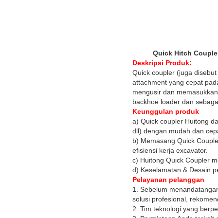
Quick Hitch Couple
Deskripsi Produk:
Quick coupler (juga disebu
attachment yang cepat pad
mengusir dan memasukkan p
backhoe loader dan sebaga
Keunggulan produk
a) Quick coupler Huitong da
dll) dengan mudah dan cep
b) Memasang Quick Coupler
efisiensi kerja excavator.
c) Huitong Quick Coupler 
d) Keselamatan & Desain p
Pelayanan pelanggan
1. Sebelum menandatangan
solusi profesional, rekome
2. Tim teknologi yang ber