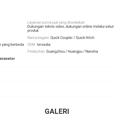
Layanan purna jual yang disediakan:
Dukungan teknis video, dukungan online melalui selu
produk
Nama bagian:
Quick Coupler / Quick Hitch
an yang berbeda
OEM:
tersedia
Pelabuhan:
Guangzhou / Huangpu / Nansha
excavator
GALERI