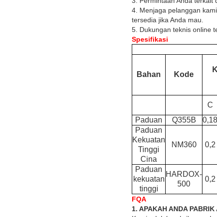
3. Permintaan Anda terkait
4. Menjaga pelanggan kami
tersedia jika Anda mau.
5. Dukungan teknis online 
Spesifikasi
K
Bahan
Kode
C
Paduan
Q355B
0,1
Paduan
Kekuatan
NM360
0,2
Tinggi
Cina
Paduan
HARDOX-
kekuatan
0,2
500
tinggi
FQA
1. APAKAH ANDA PABRI