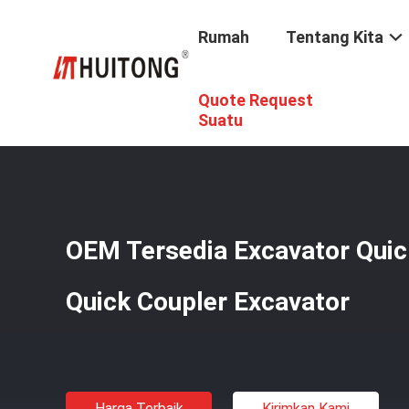
Rumah
Tentang Kita
Quote Request
Rumah
/
Produk
/
Halangan Cepat Excavator
/
OEM Terse
Suatu
OEM Tersedia Excavator Quick
Quick Coupler Excavator
Harga Terbaik
Kirimkan Kami