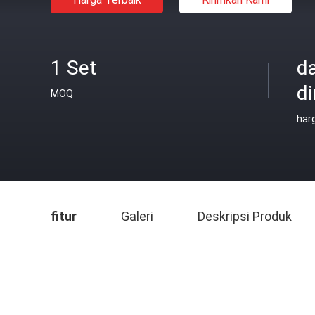
1 Set
d
di
MOQ
har
fitur
Galeri
Deskripsi Produk