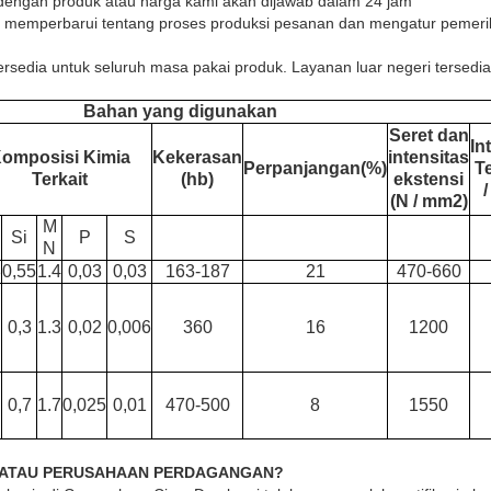
 dengan produk atau harga kami akan dijawab dalam 24 jam
 memperbarui tentang proses produksi pesanan dan mengatur pemeriks
tersedia untuk seluruh masa pakai produk. Layanan luar negeri tersed
Bahan yang digunakan
Seret dan
In
omposisi Kimia
Kekerasan
intensitas
Perpanjangan(%)
T
Terkait
(hb)
ekstensi
(N / mm2)
M
Si
P
S
N
8
0,55
1.4
0,03
0,03
163-187
21
470-660
0,3
1.3
0,02
0,006
360
16
1200
0,7
1.7
0,025
0,01
470-500
8
1550
K ATAU PERUSAHAAN PERDAGANGAN?