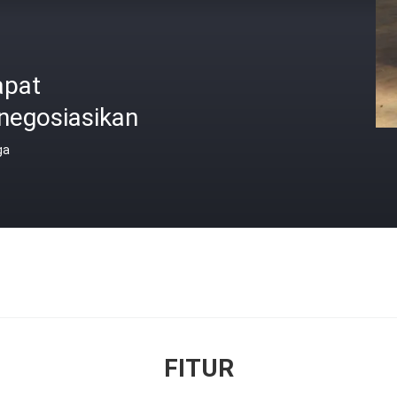
apat
negosiasikan
ga
FITUR