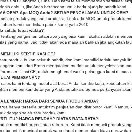
rbasis di Guangzhou, Cina. Dan kami telah memperoleh sertifikasi eks
rlebih dahulu, jika Anda berencana untuk berkunjung ke pabrik kami.
IMA OEM?
Apa MOQ Anda?
SETIAP PENGALAMAN UNTUK OEM?
etiap produk yang kami produksi; Tidak ada MOQ untuk produk kami 
tahun kami mendirikan pabrik kami, yaitu 2010
a selalu tepat waktu?
n tentang pengiriman tetapi apa yang bisa kami lakukan adalah memp
litas yang sama. Jadi tidak akan ada masalah bahkan jika angkutan la
MEMILIKI SERTIFIKASI CE?
 satu produk, bukan seluruh pabrik, dan kami memiliki terlalu banyak lin
elanggan kami dari Eropa mengatakan mudah untuk menyelesaikan ma
taran sertifikasi CE, untuk menghemat waktu pelanggan kami di masa
MULAI PEMESANAN?
sales kami tentang medel alat berat Anda, kondisi kerja, kebutuhan kh
akan memberikan detail yang Anda butuhkan. Semua pertanyaan akan 
NTA LEMBAR HARGA DARI SEMUA PRODUK ANDA?
arga hanya tersedia untuk tim penjualan dan distributor kami. Namun
tarik dengan salah satu produk kami
RTI ITU?
HARGA RENDAH?
DIATAS RATA-RATA?
oduk memiliki harga di atas rata-rata. Kami tidak membeli produk yang
encoba untuk menjual produk yang dapat menurunkan biaya perawata