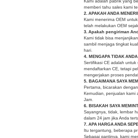
Kami adalah pabrik yang be
memberi tahu sales kami te
2. APAKAH ANDA MENER
Kami menerima OEM untuk s
telah melakukan OEM sejak 
3. Apakah pengiriman And
Kami tidak bisa menjanjika
sambil menjaga tingkat kua
hari.
4. MENGAPA TIDAK ANDA 
Sertifikasi CE adalah untuk
mendaftarkan CE, tetapi p
mengerjakan proses pendaf
5. BAGAIMANA SAYA ME
Pertama, bicarakan dengan 
Kemudian, penjualan kami 
Jam.
6. BISAKAH SAYA MEMI
Sayangnya, tidak, lembar h
dalam 24 jam jika Anda ter
7. APA HARGA ANDA SEPE
Itu tergantung, beberapa pr
Sebagai gantinya, kami m