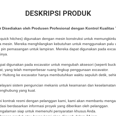
DESKRIPSI PRODUK
r Disediakan oleh Produsen Profesional dengan Kontrol Kualitas 
t quick hitches) digunakan dengan mesin konstruksi untuk memungkin
a mesin. Mereka menghilangkan kebutuhan untuk menggunakan palu 
in pemasangan untuk lampiran. Mereka dapat digunakan pada excavat
inya.
pat digunakan pada excavator untuk mengubah aksesori (seperti bucket
at, yang telah memperbesar ruang lingkup penggunaan excavator.
 Huitong ke excavator hanya membutuhkan waktu sepuluh detik, seh
melayani sistem penguncian mekanis untuk keamanan dan keselamatan
enghubung yang kuat.
i kontrak resmi dengan pelanggan kami, kami akan membantu menga
ndasi berdasarkan informasi proyek yang diberikan oleh pelanggan.
pengalaman siap untuk memenuhi persyaratan khusus Anda.