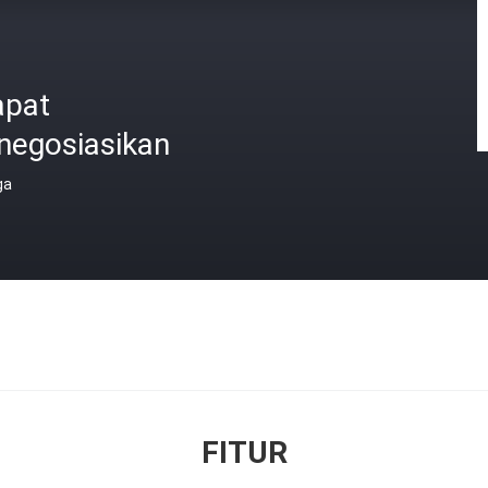
apat
negosiasikan
ga
FITUR