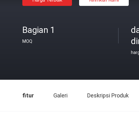
Bagian 1
d
di
MOQ
har
fitur
Galeri
Deskripsi Produk