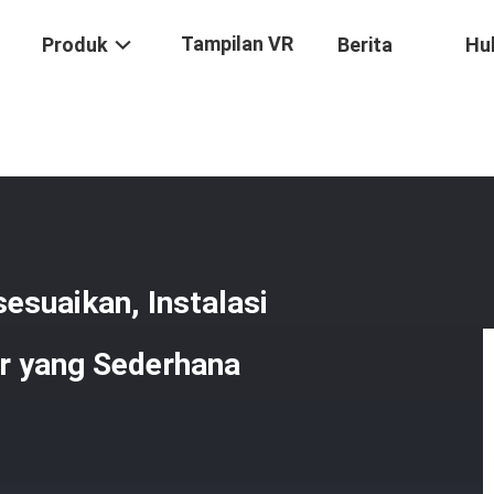
Tampilan VR
Produk
Berita
Hu
at Excavator Yang Disesuaikan, Instalasi Rake Daratan Untuk Excava
esuaikan, Instalasi
r yang Sederhana